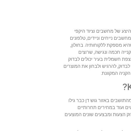
מעונאות המקוונת והמוצרית. החברה, שהוקמה בשנות ה-90, התפתחה מההיצע של מחשבים וציוד היקפי
חשבים נייחים וניידים, טלפונים
רות האמין שהיא מספקת ללקוחותיה. בחולון,
נייה חכמה ונגישה, שרוצים
צפת חשמלית בעיר יכולים לבדוק
מקצועי. לחנויות KSP בחולון יש יתרון נוסף: היכולת לבדוק, להרגיש ולבחון את המוצרים
קניה המקוונת.
תושבים באזור גוש דן כבר גילו
ם, גאדג'טים ועוד במחירים תחרותיים
וק הצעות ומבצעים שונים המוצעים