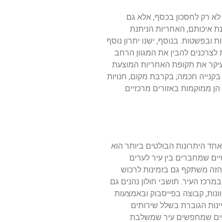
לא רק לחסכון בכסף, אלא גם
ת איכותם, האחריות הניתנת
ובפשטות. בנוסף, ישנו יתרון נוסף
לצרכנים להבין את המגוון הרחב
בעיקר את תקופת האחריות המוצעת
בקנייה חכמה; בקרבת מקום, חנויות
ועלת נוספת, ולכן רבים מעדיפים לבצע קניות בחנויות פיזיות כמו KSP, במיוחד אם הן ממוקמות באזורים מרכזיים
אחד היתרונות הבולטים ביותר הוא
ם שמחברים בין עיר לערים
הזה משתקף גם בזמינות לרכוש
יות במרכז העיר. תושבי חולון נהנים גם
ונות, קבוצה בפייסבוק ובאמצעות
ינות הגוברת בשלל שירותים
נוספים שמחפשים עיר שמשלבת