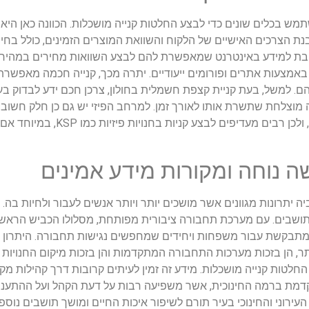
ש בכלים שונים כדי לבצע החלטות קנייה מושכלות. הכוונה כאן היא 
ת הצרכים האישיים של הלקוח והשוואת המוצרים הזמינים, כולל בחינ
חבת למידע באינטרנט שמאפשרת להם לבצע השוואות מחירים במהירות 
צעות אתרים ופורומים ייעודיים. יתרה מכך, קנייה חכמה מאפשרת 
ם. למשל, בעת קניית קצפת חשמלית בחולון, צרכן חכם ידע לבדוק 
ה מוצלחת שתשרת אותו לאורך זמן. למרחב הפיזי יש גם כן חלק חשוב 
מציעות שירות לקוחות יעיל וזמינות לשאלות ולת
שה נוחה ומקורות מידע אמינים
 יתרונות מגוונים אשר מושכים יותר ויותר אנשים לעבור ולחיות בה. 
ושבים. עם מערכת תחבורה ציבורית מפותחת, מסלולו הכביש הראשיי
ה מתבקשת עבור משפחות ויחידים שמחפשים נגישות תחבורה. היתרון 
פכות לנגישות יותר, הן בזכות מערכות התחבורה המתקדמות והן בזכות מיקום החנו
לטות קנייה מושכלות. מידע זה זמין לעיתים קרובות דרך קהילות מקו
תקדמת ברמה החינוכית, אשר משפיעה רבות על דעת הקהל ועל ההתעני
וח העירוני והחינוכי בעיר תורם לשיפור איכות החיים ומושך תושבים 