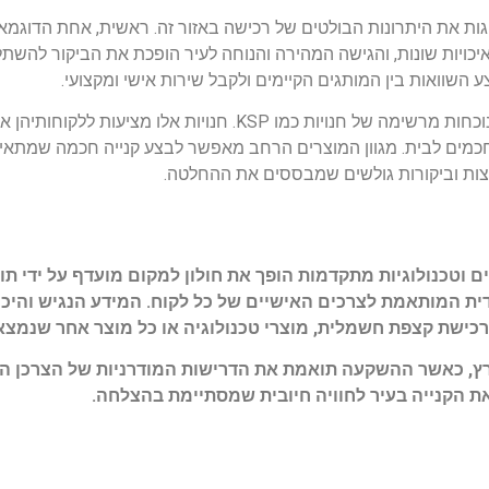
ות את היתרונות הבולטים של רכישה באזור זה. ראשית, אחת הדוגמא
איכויות שונות, והגישה המהירה והנוחה לעיר הופכת את הביקור להשתלמ
השוואות בין המותגים הקיימים ולקבל שירות אישי ומקצועי.
בנוסף, חולון הפכה למרכז משפיע בעולמות הטכנולוגיה עם נוכחות מרשימה של ח
כמים לבית. מגוון המוצרים הרחב מאפשר לבצע קנייה חכמה שמתאימה
לצות וביקורות גולשים שמבססים את ההחלטה.
ים וטכנולוגיות מתקדמות הופך את חולון למקום מועדף על ידי 
ודית המותאמת לצרכים האישיים של כל לקוח. המידע הנגיש והיכול
ישת קצפת חשמלית, מוצרי טכנולוגיה או כל מוצר אחר שנמצא
 הארץ, כאשר ההשקעה תואמת את הדרישות המודרניות של הצרכן ה
 את הקנייה בעיר לחוויה חיובית שמסתיימת בהצלחה.