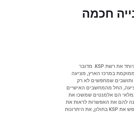
 תושבים מחפשים חולון KSP לקנייה חכמה
בשנים האחרונות אנו עדים לתופעה מרתקת שבה יותר ויותר תושבים מחפשים את מרכזי הקניות הממוקמים בחולון, ובמיוחד את רשת KSP. מדובר
הממוקמת במרכז הארץ, מציעה
ת ותושבים שמחפשים לא רק
של המוצרים שהיא מציעה, החל מהמחשבים האישיים
ם במלאי הם אלמנטים שמשכו את
קנה להם את האפשרות לראות את
המוצרים לפני הרכישה, אלא גם מספק להם שירות מהיר ויעיל. במאמר זה נבחן את הסיבות שמובילות את התושבים לחפש את KSP בחולון, את היתרונות