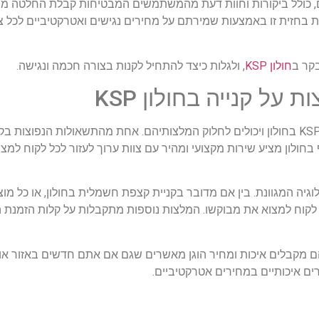
ל מוצרים שונים, כולל ביקורות וחוות דעת מהמשתמשים המבטיחות קבלת הח
וק הטכנולוגיה והאלקטרוניקה בארץ, ו-KSP עומדת בחזית זו באמצעות שמירתם על מחירים נגישים ואטר
בקר ב
חולון KSP
, ולגלות כיצד להתחיל לקנות בצורה חכמה ונגישה.
 על קנייה בחולון KSP
תושבים רבים מחולון והסביבה כבר נהנו מחוויית הקנייה ב-KSP בחולון ויכולים לחלוק המלצותיהם. אחת מה
ולון מציע שירות מקצועי ומהיר עם צוות ערוך לעזור לכל לקוח למצוא
לוגיה המגוונת. בין אם מדובר בקניית קצפת חשמלית בחולון, או כל מ
ל לקוח למצוא את מבוקשו. המלצות נוספות מתקבלות על קלות הזמנת 
הם מקבלים איכות ומחיר הוגן מאשרים שגם אם אתם חדשים באזור או