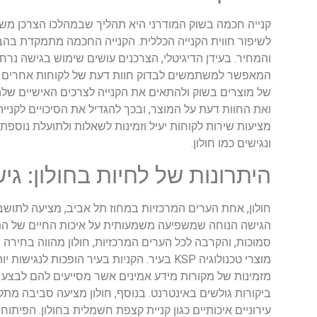
קנייה חכמה בשוק המודרני היא תהליך שבמהלכו הצרכן משתמ
לשיפור חווית הקנייה הכללית. הקנייה החכמה מתמקדת בהבנ
והמחיר. בעידן הדיגיטלי, הצרכנים עושים שימוש בגישה נר
המאפשר למשתמשים לבדוק חוות דעת של לקוחות אחרים באמ
של מוצרים בשוק ולהתאים את הקנייה לצרכים האישיים שלה
ואת החוות דעת על המוצר, ובכך להגדיל את הסיכויים לקניי
ונגישים כמו חולון.
היתרונות של לחיות בחולון: גי
חולון, אחת הערים המרכזיות במחוז תל אביב, מציעה לתושביה
הגישה הנוחה שמשפיעה משמעותית על איכות החיים של הת
סמוכות, והקרבה לכל הערים המרכזיות, חולון מהווה בחיר
מוצרי טכנולוגיה KSP בעיר. הקניות בעיר הו
מזמינות של מקורות מידע אמינים אשר מסייעים להם לבצע הח
ביקורות גולשים באינטרנט. בנוסף, חולון מציעה סביבה מ
עירוניים איכותיים כגון קניית קצפת חשמלית בחולון. הפית