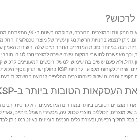
KSP היא אחת החברות המובילות בישראל בתחום הק
ם, ניתן למצוא בחנויות הרשת מגוון עשיר של מוצרי טכנולוגיה, החל ממ
גאדג'טים עדכניים ועוד. KSP זוכה לפופולריות רבה במיוחד בזכות המחירים התחרותיים שלה והשי
כך מאפשרת לתושבי המקום גישה ישירה למוצרי טכנולוגיה. חובבי ק
גדול, ולא פעם עושים בה שימוש. למשל, רוכשים המעוניינים לרכוש ק
את מלאי המוצר בחנות המקומית וליהנות ממחירים משתלמים ושירות לקוחות 
הקנייה ומבטיח שקול כשהמוצרים מחליפים לגרועה החשמלית בעת ה
 העסקאות הטובות ביותר ב-KSP?
את המוצרים הטובים ביותר במחירים המתאימים היא קריטית. רבים מה
ן KSP. המקום מציע מגוון רחב של מוצרים, הכוללים מוצרי טכנולוגיה, מכשירי חשמל ביתיי
 בכל תהליך רכישה, ובעזרת כלים חכמים הזמינים באינטרנט ניתן לבד